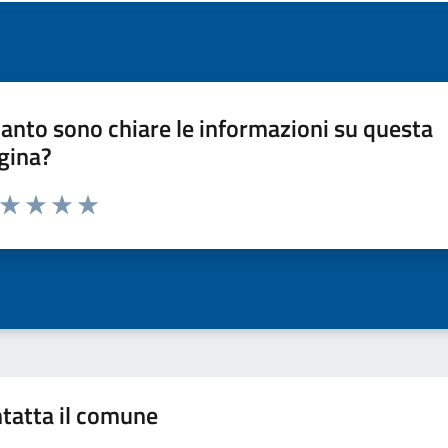
anto sono chiare le informazioni su questa
gina?
a da 1 a 5 stelle la pagina
ta 1 stelle su 5
Valuta 2 stelle su 5
Valuta 3 stelle su 5
Valuta 4 stelle su 5
Valuta 5 stelle su 5
tatta il comune