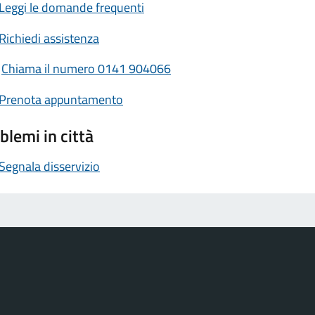
Leggi le domande frequenti
Richiedi assistenza
Chiama il numero 0141 904066
Prenota appuntamento
blemi in città
Segnala disservizio