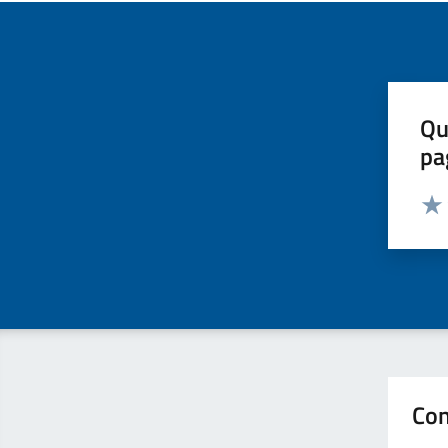
Qu
pa
Valut
Valu
Con