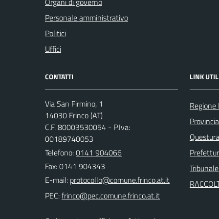
Organi di governo
Personale amministrativo
Politici
Uffici
CONTATTI
LINK UTIL
Via San Firmino, 1
Regione
14030 Frinco (AT)
Provincia
C.F. 80003530054 - P.Iva:
Questura 
00189740053
Telefono:
0141 904066
Prefettur
Fax: 0141 904343
Tribunale
E-mail:
RACCOLT
PEC: