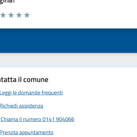
a da 1 a 5 stelle la pagina
ta 1 stelle su 5
Valuta 2 stelle su 5
Valuta 3 stelle su 5
Valuta 4 stelle su 5
Valuta 5 stelle su 5
tatta il comune
Leggi le domande frequenti
Richiedi assistenza
Chiama il numero 0141 904066
Prenota appuntamento