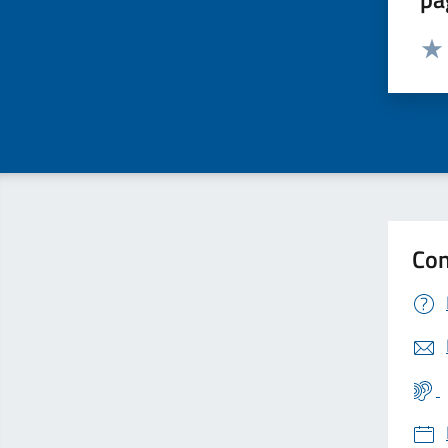
Valut
Valu
Con