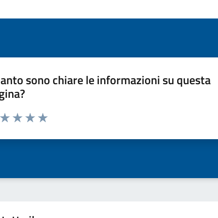
anto sono chiare le informazioni su questa
gina?
a da 1 a 5 stelle la pagina
ta 1 stelle su 5
Valuta 2 stelle su 5
Valuta 3 stelle su 5
Valuta 4 stelle su 5
Valuta 5 stelle su 5