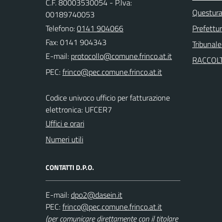
C.F. 80003530054 - P.Iva:
Questura 
00189740053
Telefono:
0141 904066
Prefettur
Fax: 0141 904343
Tribunale
E-mail:
RACCOLT
PEC:
Codice univoco ufficio per fatturazione
elettronica: UFCER7
Uffici e orari
Numeri utili
CONTATTI D.P.O.
E-mail:
PEC:
(per comunicare direttamente con il titolare