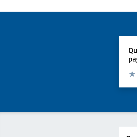
Qu
pa
Valut
Valu