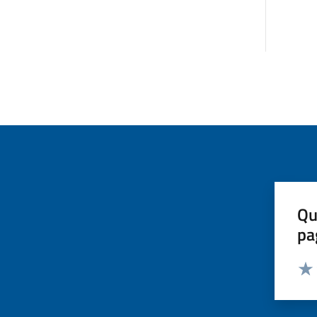
Qu
pa
Valut
Valu