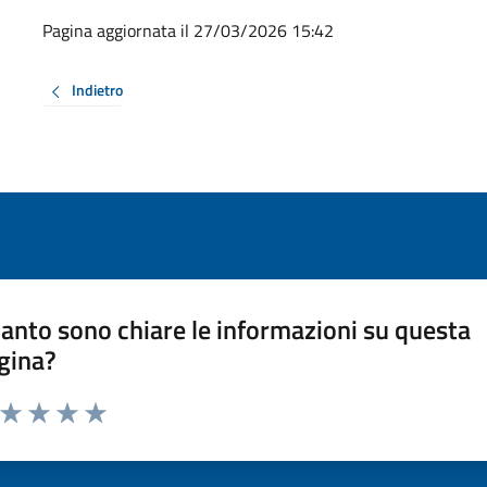
Pagina aggiornata il 27/03/2026 15:42
Indietro
anto sono chiare le informazioni su questa
gina?
a da 1 a 5 stelle la pagina
ta 1 stelle su 5
Valuta 2 stelle su 5
Valuta 3 stelle su 5
Valuta 4 stelle su 5
Valuta 5 stelle su 5