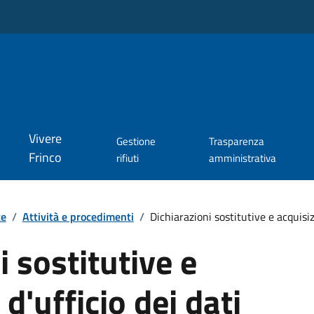
Vivere
Gestione
Trasparenza
Frinco
rifiuti
amministrativa
te
/
Attività e procedimenti
/
Dichiarazioni sostitutive e acquisizi
i sostitutive e
d'ufficio dei dati