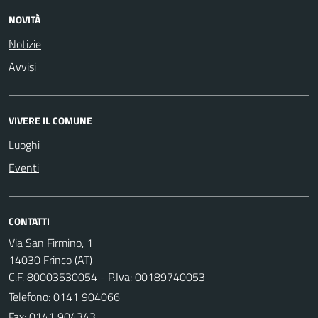
NOVITÀ
Notizie
Avvisi
VIVERE IL COMUNE
Luoghi
Eventi
CONTATTI
Via San Firmino, 1
14030 Frinco (AT)
C.F. 80003530054 - P.Iva: 00189740053
Telefono:
0141 904066
Fax: 0141 904343