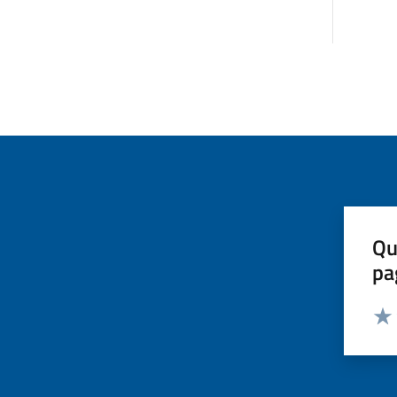
Qu
pa
Valut
Valu