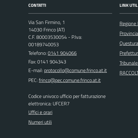
CONTATTI
LINK UTIL
Via San Firmino, 1
Regione
14030 Frinco (AT)
Provincia
C.F. 80003530054 - P.Iva:
Questura 
00189740053
Telefono:
0141 904066
Prefettur
Fax: 0141 904343
Tribunale
E-mail:
RACCOLT
PEC:
Codice univoco ufficio per fatturazione
elettronica: UFCER7
Uffici e orari
Numeri utili