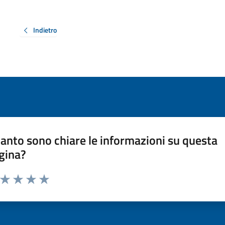
Indietro
anto sono chiare le informazioni su questa
gina?
a da 1 a 5 stelle la pagina
ta 1 stelle su 5
Valuta 2 stelle su 5
Valuta 3 stelle su 5
Valuta 4 stelle su 5
Valuta 5 stelle su 5